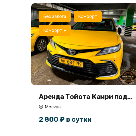
Без залога
Комфорт
Комфорт +
Аренда Тойота Камри под
такси
Москва
2 800 ₽ в сутки