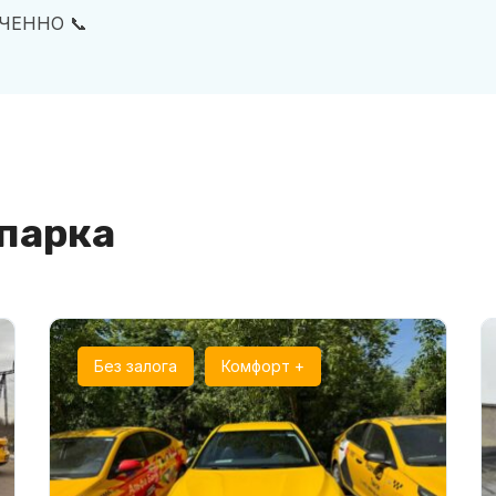
ЧЕННО 📞
парка
Без залога
Комфорт +