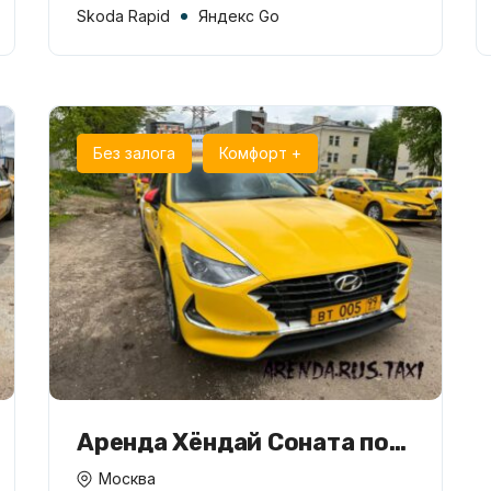
Skoda Rapid
Яндекс Go
Без залога
Комфорт +
Аренда Хёндай Соната под
такси
Москва