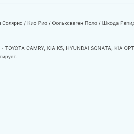
Солярис / Кио Рио / Фольксваген Поло / Шкода Рапид 
 - TOYOTA CAMRY, KIA K5, HYUNDAI SONATA, KIA OPTI
тирует.