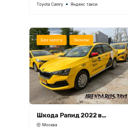
Toyota Camry
Яндекс такси
Без залога
Эконом
Шкода Рапид 2022 в
аренду для такси
Москва