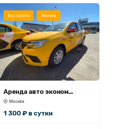
Без залога
Эконом
Аренда авто эконом
класса под такси
Москва
1 300 ₽ в сутки