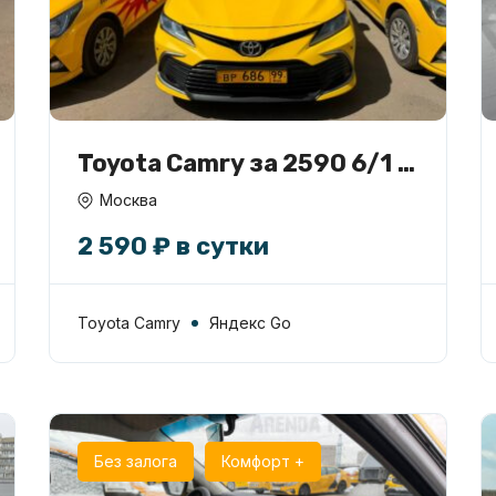
Toyota Camry за 2590 6/1 в
аренду
Москва
2 590 ₽ в сутки
Toyota Camry
Яндекс Go
Без залога
Комфорт +