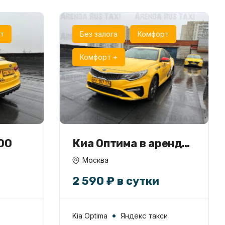
т
Без залога
Комфорт
Комфорт +
500
Киа Оптима в аренду
под такси
Москва
2 590 ₽ в сутки
Kia Optima
Яндекс такси