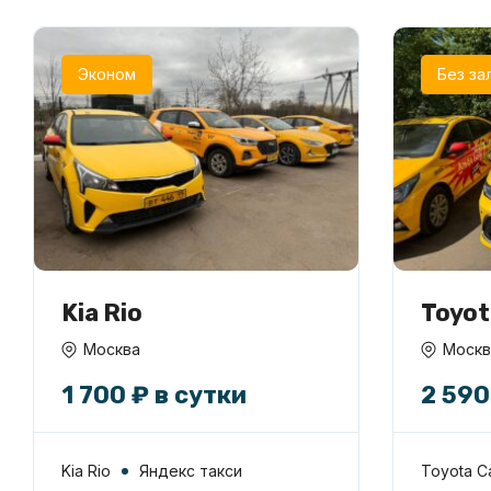
Эконом
Без за
Kia Rio
Toyot
6/1 в
Москва
Москв
1 700 ₽ в сутки
2 590
Kia Rio
Яндекс такси
Toyota C