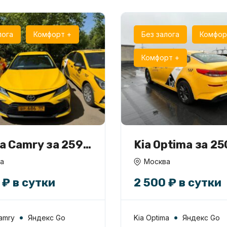
лога
Комфорт +
Без залога
Комфор
Комфорт +
a Camry за 2590
Kia Optima за 2
 аренду
а
Москва
 ₽ в сутки
2 500 ₽ в сутки
amry
Яндекс Go
Kia Optima
Яндекс Go