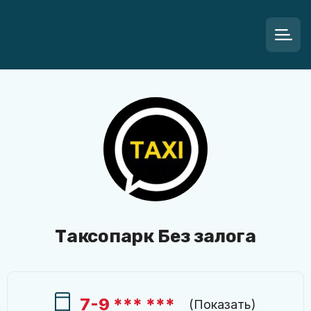
Таксопарк Без залога
7-9 *** ***
(
Показать
)