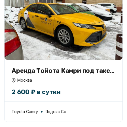
Аренда Тойота Камри под такси
без залога
Москва
2 600 ₽ в сутки
Toyota Camry
Яндекс Go