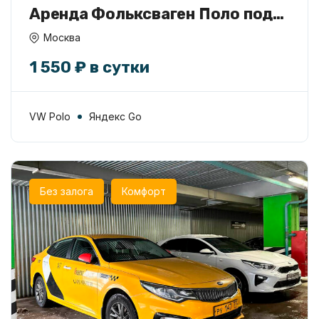
Аренда Фольксваген Поло под
такси
Москва
1 550 ₽ в сутки
VW Polo
Яндекс Go
Без залога
Комфорт