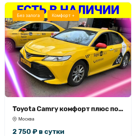
Без залога
Комфорт +
Toyota Camry комфорт плюс под
такси
Москва
2 750 ₽ в сутки