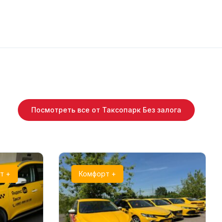
Посмотреть все от Таксопарк Без залога
т +
Комфорт +