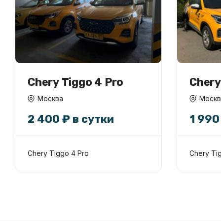
Chery Tiggo 4 Pro
Chery
1990 
Москва
Москв
2 400 ₽ в сутки
1 990
Chery Tiggo 4 Pro
Chery Ti
Яндекс такси
Янде