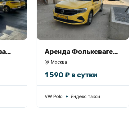
за
Аренда Фольксваген
Поло под такси
Москва
1 590 ₽ в сутки
VW Polo
Яндекс такси