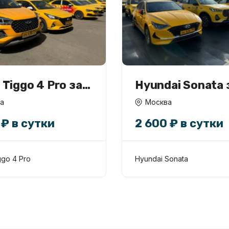
 Tiggo 4 Pro за
Hyundai Sonata 
6/1 в аренду
2600
а
Москва
 ₽ в сутки
2 600 ₽ в сутки
ggo 4 Pro
Hyundai Sonata
кс Go
Яндекс такси